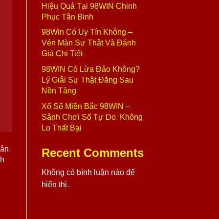
Hiệu Quả Tại 98WIN Chinh
Phục Tân Binh
98Win Có Uy Tín Không –
Vén Màn Sự Thật Và Đánh
Giá Chi Tiết
98WIN Có Lừa Đảo Không?
Lý Giải Sự Thật Đằng Sau
Nền Tảng
Xổ Số Miền Bắc 98WIN –
Sảnh Chơi Số Tự Do, Không
Lo Thất Bại
ản.
Recent Comments
ch
Không có bình luận nào để
hiển thị.