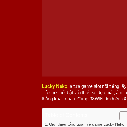
Lucky Neko
là tựa game slot nổi tiếng l
Trò chơi nổi bật với thiết kế đẹp mắt, âm
thắng khác nhau. Cùng 98WIN tìm hiểu kỹ 
Table of Contents
Giới thiệu tổng quan về game Lucky Neko