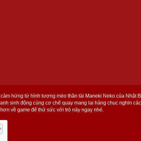
ấy cảm hứng từ hình tượng mèo thần tài Maneki Neko của Nhật B
 thanh sinh động cùng cơ chế quay mang lại hàng chục nghìn cá
hơn về game để thử sức với trò này ngay nhé.