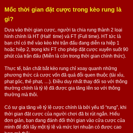
Mốc thời gian đặt cược trong kèo rung là
gì?
Dựa vào thời gian cược, người ta chia rung thành 2 loại
hình chính là HT (Half time) và FT (Full time). HT tức là
bạn chỉ có thể vào kèo khi trận đấu đang diễn ra hiệp 1
hoặc hiệp 2, trong khi FT cho phép đặt cược xuyên suốt 90
phút của trận đấu (Miễn là còn trong thời gian chính thức).
Thực tế, bản chất bắt kèo rung chỉ xoay quanh những
phương thức cá cược vốn đã quá đỗi quen thuộc (tài xỉu,
phạt góc, thẻ phạt, …). Điều duy nhất thay đổi so với thông
thường chính là tỷ lệ đã được gia tăng lên so với thông
thường mà thôi.
Có sự gia tăng về tỷ lệ cược chính là bởi yếu tố “rung”, khi
thời gian đặt cược của người chơi đã bị rút ngắn. Hiểu
đơn giản, bạn đang đánh đổi thời gian vào cửa cược của
mình để đổi lấy một tỷ lệ và mức lợi nhuận có được cao