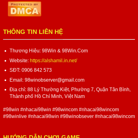
THÔNG TIN LIÊN HỆ
Thương Hiệu: 98Win & 98Win.Com
Website:
https://alshamil.in.net/
SĐT:
0906 842 573
Email:
98winobserver@gmail.com
Địa chỉ:
88 Lý Thường Kiệt, Phường 7, Quận Tân Bình,
Thành phố Hồ Chí Minh, Việt Nam
#98win #nhacai98win #98wincom #nhacai98wincom
#98winlive #nhacai98win #98winobsever #nhacai98wincom
HƯỚNG DẪN CHƠI GAME