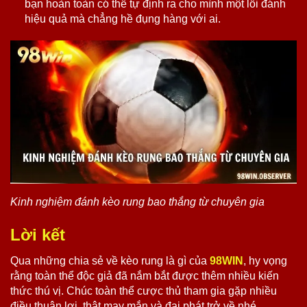
bạn hoàn toàn có thể tự định ra cho mình một lối đánh
hiệu quả mà chẳng hề đụng hàng với ai.
Kinh nghiệm đánh kèo rung bao thắng từ chuyên gia
Lời kết
Qua những chia sẻ về kèo rung là gì của
98WIN
, hy vọng
rằng toàn thể độc giả đã nắm bắt được thêm nhiều kiến
thức thú vị. Chúc toàn thể cược thủ tham gia gặp nhiều
điều thuận lợi, thật may mắn và đại phát trở về nhé.