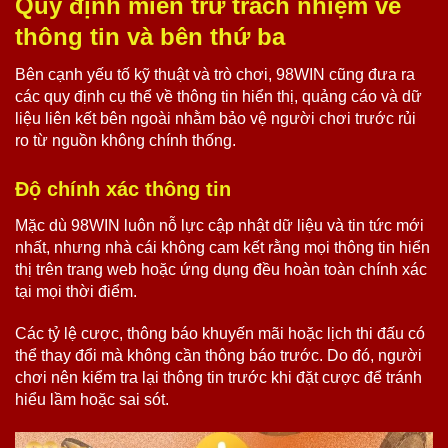
Quy định miễn trừ trách nhiệm về
thông tin và bên thứ ba
Bên cạnh yếu tố kỹ thuật và trò chơi, 98WIN cũng đưa ra
các quy định cụ thể về thông tin hiển thị, quảng cáo và dữ
liệu liên kết bên ngoài nhằm bảo vệ người chơi trước rủi
ro từ nguồn không chính thống.
Độ chính xác thông tin
Mặc dù 98WIN luôn nỗ lực cập nhật dữ liệu và tin tức mới
nhất, nhưng nhà cái không cam kết rằng mọi thông tin hiển
thị trên trang web hoặc ứng dụng đều hoàn toàn chính xác
tại mọi thời điểm.
Các tỷ lệ cược, thông báo khuyến mãi hoặc lịch thi đấu có
thể thay đổi mà không cần thông báo trước. Do đó, người
chơi nên kiểm tra lại thông tin trước khi đặt cược để tránh
hiểu lầm hoặc sai sót.