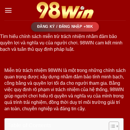
Bỏ
qua
nội
dung
ĐĂNG KÝ / ĐĂNG NHẬP +98K
Tìm hiểu chính sách miễn trừ trách nhiệm nhằm đảm bảo
quyền lợi và nghĩa vụ của người chơi. 98WIN cam kết minh
bạch và tuân thủ quy định pháp luật.
Miễn trừ trách nhiệm 98WIN là một trong những chính sách
quan trọng được xây dựng nhằm đảm bảo tính minh bạch,
công bằng và quyền lợi tối đa cho người tham gia. Bằng
việc quy định rõ phạm vi trách nhiệm của hệ thống, 98WIN
giúp người chơi hiểu rõ quyền và nghĩa vụ của mình trong
quá trình trải nghiệm, đồng thời duy trì môi trường giải trí
an toàn, chuyên nghiệp và đáng tin cậy.
Table of Contents