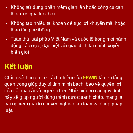
Không sử dụng phần mềm gian lận hoặc công cụ can
thiệp kết quả trò chơi.
Không tạo nhiều tài khoản để trục lợi khuyến mãi hoặc
thao túng hệ thống.
Tuân thủ luật pháp Việt Nam và quốc tế trong mọi hành
động cá cược, đặc biệt với giao dịch tài chính xuyên
biên giới.
Kết luận
Chính sách miễn trừ trách nhiệm của
98WIN
là nền tảng
quan trọng giúp duy trì tính minh bạch, bảo vệ quyền lợi
của cả nhà cái và người chơi. Nhờ hiểu rõ các quy định
này sẽ giúp người dùng tránh được tranh chấp, mang lại
trải nghiệm giải trí chuyên nghiệp, an toàn và đúng pháp
luật.