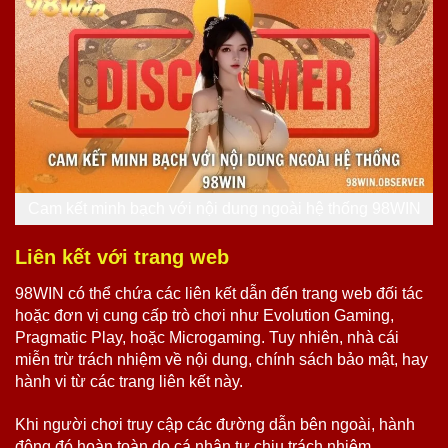
Cam kết minh bạch với nội dung ngoài hệ thống 98WIN
Liên kết với trang web
98WIN có thể chứa các liên kết dẫn đến trang web đối tác
hoặc đơn vị cung cấp trò chơi như Evolution Gaming,
Pragmatic Play, hoặc Microgaming. Tuy nhiên, nhà cái
miễn trừ trách nhiệm về nội dung, chính sách bảo mật, hay
hành vi từ các trang liên kết này.
Khi người chơi truy cập các đường dẫn bên ngoài, hành
động đó hoàn toàn do cá nhân tự chịu trách nhiệm.