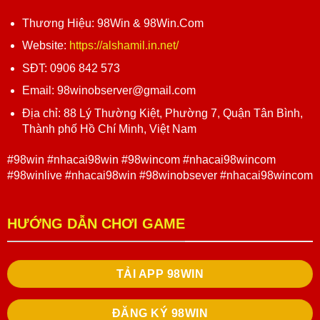
Thương Hiệu: 98Win & 98Win.Com
Website:
https://alshamil.in.net/
SĐT:
0906 842 573
Email:
98winobserver@gmail.com
Địa chỉ:
88 Lý Thường Kiệt, Phường 7, Quận Tân Bình,
Thành phố Hồ Chí Minh, Việt Nam
#98win #nhacai98win #98wincom #nhacai98wincom
#98winlive #nhacai98win #98winobsever #nhacai98wincom
HƯỚNG DẪN CHƠI GAME
TẢI APP 98WIN
ĐĂNG KÝ 98WIN